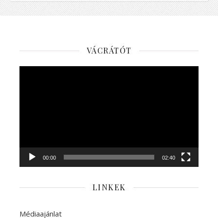
VÁCRÁTÓT
Videólejátszó
00:00
02:40
LINKEK
Médiaajánlat