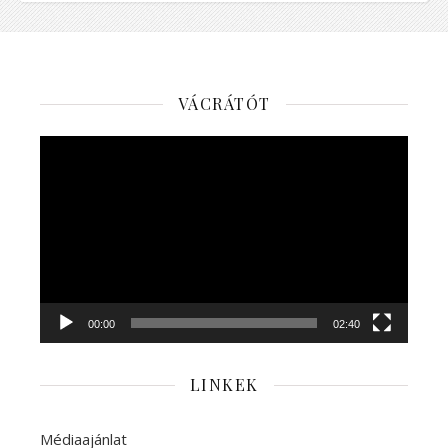
VÁCRÁTÓT
Videólejátszó
00:00
02:40
LINKEK
Médiaajánlat