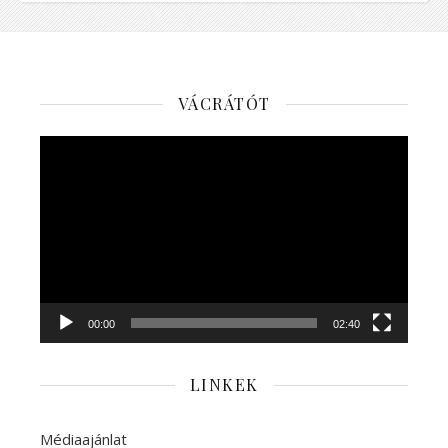
VÁCRÁTÓT
Videólejátszó
00:00
02:40
LINKEK
Médiaajánlat