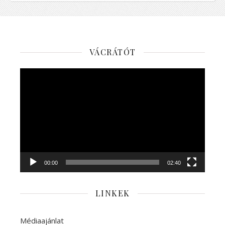
VÁCRÁTÓT
Videólejátszó
00:00
02:40
LINKEK
Médiaajánlat