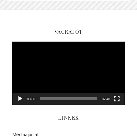
VÁCRÁTÓT
Videólejátszó
00:00
02:40
LINKEK
Médiaajánlat