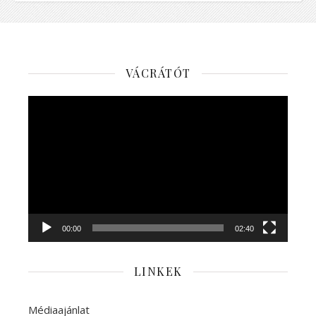
VÁCRÁTÓT
Videólejátszó
00:00
02:40
LINKEK
Médiaajánlat