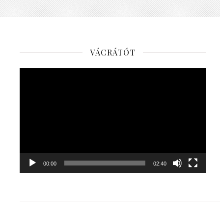
VÁCRÁTÓT
Videólejátszó
00:00
02:40