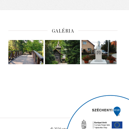
GALÉRIA
© 2026 vacratot.hu - Minden jog fenntartva.