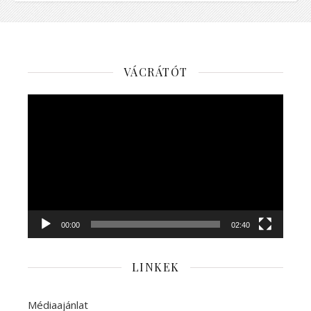
VÁCRÁTÓT
Videólejátszó
00:00
02:40
LINKEK
Médiaajánlat