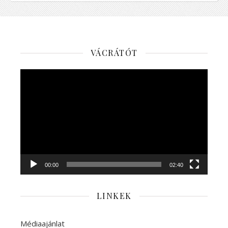
VÁCRÁTÓT
Videólejátszó
00:00
02:40
LINKEK
Médiaajánlat