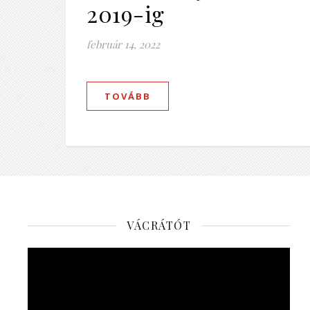
2019-ig
február 14, 2022
TOVÁBB
VÁCRÁTÓT
Videólejátszó