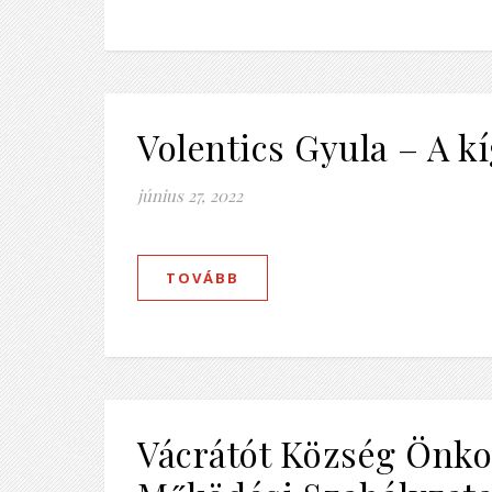
Volentics Gyula – A k
június 27, 2022
TOVÁBB
Vácrátót Község Ön