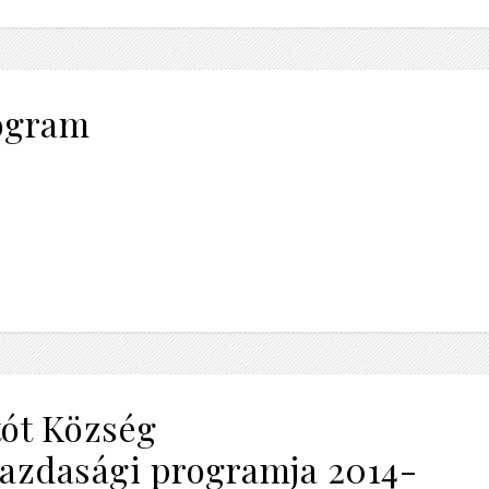
rogram
́t Község
azdasági programja 2014-