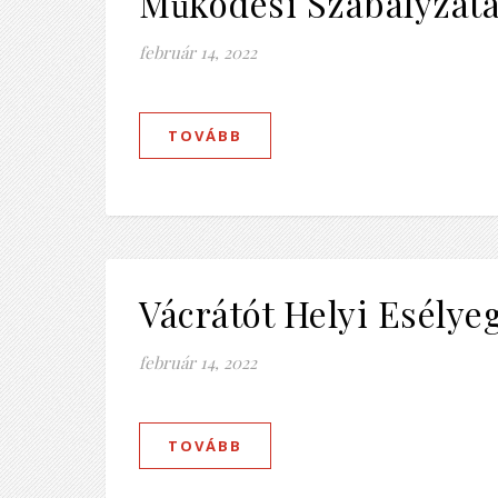
Működési Szabályzat
február 14, 2022
TOVÁBB
Vácrátót Helyi Esély
február 14, 2022
TOVÁBB