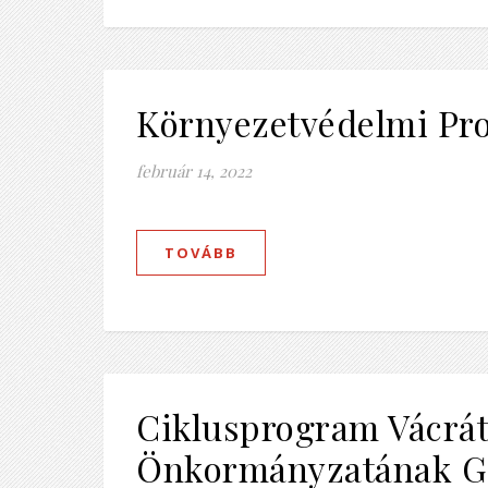
Környezetvédelmi P
február 14, 2022
TOVÁBB
Ciklusprogram Vácráto
Önkormányzatának G