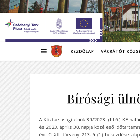
KEZDŐLAP
VÁCRÁTÓT KÖZS
Bírósági üln
A Köztársasági elnök 39/2023. (III.6.) KE hat
és 2023. április 30. napja közé eső időtartamra
évi. CLXII. törvény 213. § (1) bekezdése alapj