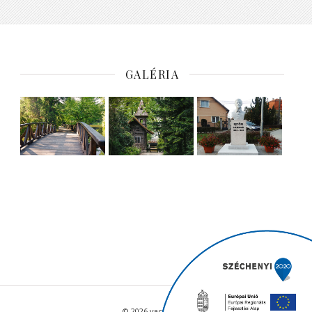
GALÉRIA
© 2026 vacratot.hu - Minden jog fenntartva.