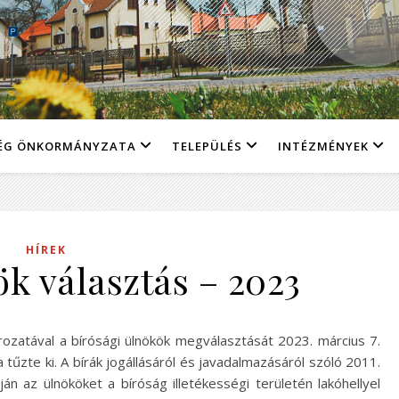
ÉG ÖNKORMÁNYZATA
TELEPÜLÉS
INTÉZMÉNYEK
HÍREK
ök választás – 2023
ározatával a bírósági ülnökök megválasztását 2023. március 7.
 tűzte ki. A bírák jogállásáról és javadalmazásáról szóló 2011.
án az ülnököket a bíróság illetékességi területén lakóhellyel