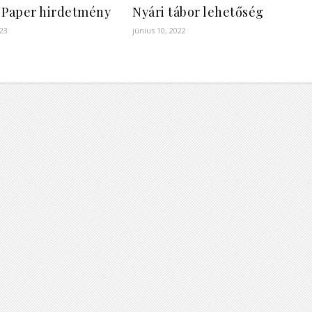
 Paper hirdetmény
Nyári tábor lehetőség
023
június 10, 2022