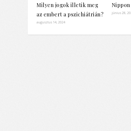
Milyen jogok illetik meg
Nippon
június 28, 2
az embert a pszichiátrián?
augusztus 14, 2024