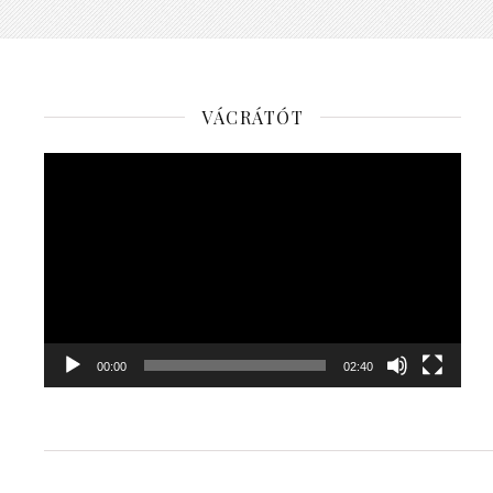
VÁCRÁTÓT
Videólejátszó
00:00
02:40