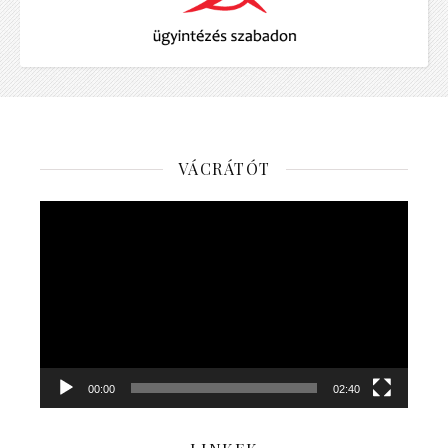
VÁCRÁTÓT
Videólejátszó
00:00
02:40